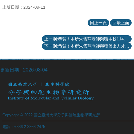
訊
上版日期：2024-09-11
English
本
回上一頁
回最上面
所
介
上一則:恭賀！本所朱雪萍老師榮獲本校114學年度學術勵進青年講座！
紹
下一則:恭賀！本所朱雪萍老師榮獲傑出人才發展基金會第十二屆「年輕學者創新獎」！
師
資
介
紹
更新日期
2026-08-04
課
程
資
訊
學
Copyright © 2022 國立臺灣大學分子與細胞生物學研究所
術
研
電話：+886-2-3366-2475
究