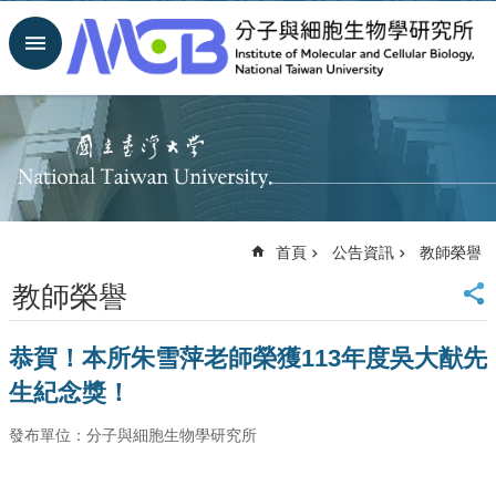
跳到主要內容區塊
進
階
搜
尋
回
首
頁
臺
首頁
公告資訊
教師榮譽
大
首
教師榮譽
頁
網
恭賀！本所朱雪萍老師榮獲113年度吳大猷先
站
導
生紀念獎！
覽
聯
發布單位：分子與細胞生物學研究所
絡
資