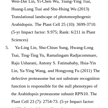
Wen-Dar Lin, Yi-Chen Wu, Tsung-Ying Tsai,
Huang-Lung Tsai and Shu-Hsing Wu (2013)
Translational landscape of photomorphogenic
Arabidopsis. The Plant Cell 25 (10): 3699-3710.
(5-yr Impact factor: 9.975; Rank: 6/211 in Plant
Sciences)
5.
Ya-Ling Lin, Shu-Chiun Sung, Hwang-Long
Tsai, Ting-Ting Yu, Ramalingam Radjacommare,
Raju Usharani, Antony S. Fatimababy, Hsia-Yin
Lin, Ya-Ying Wang, and Hongyong Fu (2011) The
defective proteasome but not substrate recognition
function is responsible for the null phenotypes of
the Arabidopsis proteasome subunit RPN10. The
Plant Cell 23 (7): 2754-73. (5-yr Impact factor: