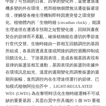
中除了可預期的日夜、四季的變化外，還會遭遇逢
機多變的外在環境，然而植物個體無法遷徙躲避逆
境，便觸發各種生理機制即時因應突發之環境變
化。植物體內的「生物時鐘 (circadian clock) 」能讓
生理途徑在遭遇非預期之短暫變化後，回歸與晝夜
契合的節律而不紊亂，確保植物能在適切的季節進
行世代交替。生物時鐘由一群相互回饋調控的基因
所組成，各基因透過直接或間接的調控迴圈抑制或
回饋活化上、下游基因表現，造成各個基因表現有
規律的振盪並相互連動，基因表現的振盪則依據外
在環境訊息如光、溫度的週期變化而調整振盪的週
期與振幅，進而調控內在生理途徑運行的節律。已
知模式植物阿拉伯芥中， LIGHT-REGULATED
WD1 (LWD1) 為在黎明時活化生物時鐘運轉不可或
缺的重要基因，其蛋白質中所具備的 5 個 WD 重複