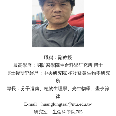
訊
English
本
所
介
紹
師
資
介
職稱：副教授
紹
最高學歷：國防醫學院生命科學研究所 博士
課
博士後研究經歷：中央研究院 植物暨微生物學研究
程
所
資
訊
專長：分子遺傳、植物生理學、光生物學、晝夜節
律
學
術
E-mail：huanglungtsai@ntu.edu.tw
研
研究室：生命科學院705
究