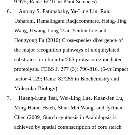
9.975; Rank: 6/211 in Plant Sciences)
6.
Antony S. Fatimababy, Ya-Ling Lin, Raju
Usharani, Ramalingam Radjacommare, Hsing-Ting
Wang, Hwang-Long Tsai, Yenfen Lee and
Hongyong Fu (2010) Cross-species divergence of
the major recognition pathways of ubiquitylated
substrates for ubiquitin/26S proteasome-mediated
proteolysis. FEBS J. 277 (3): 796-816. (5-yr Impact
factor 4.129; Rank: 82/286 in Biochemistry and
Molecular Biology)
7.
Huang-Lung Tsai, Wei-Ling Lue, Kuan-Jen Lu,
Ming-Hsiun Hsieh, Shue-Mei Wang, and Jychian
Chen (2009) Starch synthesis in Arabidopsis is
achieved by spatial cotranscription of core starch