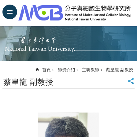
跳到主要內容區塊
進
階
搜
尋
回
首
頁
臺
首頁
師資介紹
主聘教師
蔡皇龍 副教授
大
首
蔡皇龍 副教授
頁
網
站
導
覽
聯
絡
資