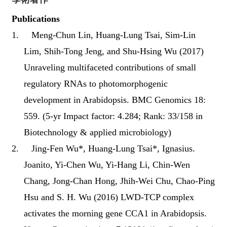
Publications
1.
Meng-Chun Lin, Huang-Lung Tsai, Sim-Lin
Lim, Shih-Tong Jeng, and Shu-Hsing Wu (2017)
Unraveling multifaceted contributions of small
regulatory RNAs to photomorphogenic
development in Arabidopsis. BMC Genomics 18:
559. (5-yr Impact factor: 4.284; Rank: 33/158 in
Biotechnology & applied microbiology)
2.
Jing-Fen Wu*, Huang-Lung Tsai*, Ignasius.
Joanito, Yi-Chen Wu, Yi-Hang Li, Chin-Wen
Chang, Jong-Chan Hong, Jhih-Wei Chu, Chao-Ping
Hsu and S. H. Wu (2016) LWD-TCP complex
activates the morning gene CCA1 in Arabidopsis.