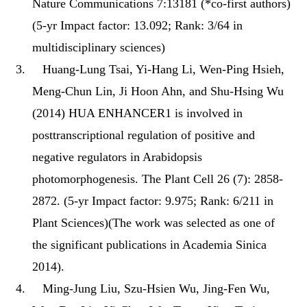
Nature Communications 7:13181 (*co-first authors)
(5-yr Impact factor: 13.092; Rank: 3/64 in
multidisciplinary sciences)
3.
Huang-Lung Tsai, Yi-Hang Li, Wen-Ping Hsieh,
Meng-Chun Lin, Ji Hoon Ahn, and Shu-Hsing Wu
(2014) HUA ENHANCER1 is involved in
posttranscriptional regulation of positive and
negative regulators in Arabidopsis
photomorphogenesis. The Plant Cell 26 (7): 2858-
2872. (5-yr Impact factor: 9.975; Rank: 6/211 in
Plant Sciences)(The work was selected as one of
the significant publications in Academia Sinica
2014).
4.
Ming-Jung Liu, Szu-Hsien Wu, Jing-Fen Wu,