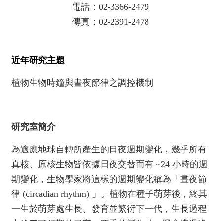
電話：02-3366-2479
就
傳真：02-2391-2478
學
辦
法
近年研究主題
修
業
植物生物時鐘與晝夜節律之調控機制
資
訊
研究室簡介
為適應地球自轉所產生的日夜週期變化，幾乎所有
真核、原核生物皆依據日夜交替而有 ~24 小時的週
期變化，生物學家將這樣的週期變化稱為「晝夜節
律 (circadian rhythm) 」。植物在種子萌芽後，終其
一生於萌芽處生長、發育並繁衍下一代，生長過程