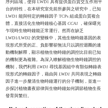
序列區域，使得 LWD1 具有提供蛋白質交互作用平
台的特性，在本研究室先前所參與之研究中，已知
LWD1 能與特定的轉錄因子 TCPs 組成蛋白質複合
體，直接活化生物時鐘核心基因
CCA1
，確保曙光
乍現時生物時鐘能正常運行。然而在缺乏
LWD1/LWD2 的突變株中，其他生物時鐘基因的表
現形式所受的正、負影響卻無法只以調控迴圈的連
動機制解釋，顯示植物生物時鐘的調控比目前已知
的機制更為複雜。為深入瞭解植物生物時鐘調控的
機制，我們利用
LWD1
尋找基因組中有類似轉錄表
現形式的轉錄因子，藉由與
LWD1
共同表現之轉錄
因子進一步釐清生物時鐘運行的分子機制，並進一
步探討植物晝夜節律與生物時鐘如何調節植物生長
發育與繁衍。