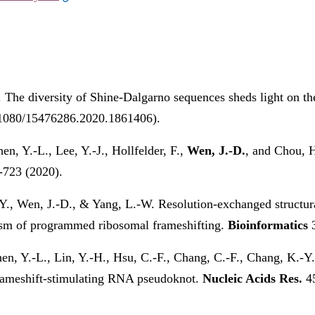
The diversity of Shine-Dalgarno sequences sheds light on the 
.1080/15476286.2020.1861406).
en, Y.-L., Lee, Y.-J., Hollfelder, F.,
Wen, J.-D.
, and Chou, H
-723 (2020).
., Wen, J.-D., & Yang, L.-W. Resolution-exchanged structura
nism of programmed ribosomal frameshifting.
Bioinformatics
en, Y.-L., Lin, Y.-H., Hsu, C.-F., Chang, C.-F., Chang, K.-
t frameshift-stimulating RNA pseudoknot.
Nucleic Acids Res.
4