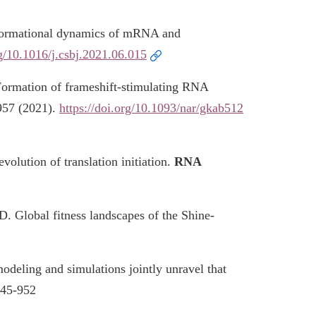
nformational dynamics of mRNA and
rg/10.1016/j.csbj.2021.06.015
ormation of frameshift-stimulating RNA
957 (2021).
https://doi.org/10.1093/nar/gkab512
olution of translation initiation.
RNA
 Global fitness landscapes of the Shine-
deling and simulations jointly unravel that
945-952