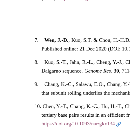
7.
Wen, J.-D.
, Kuo, S.T. & Chou, H.-H.D. 
Published online: 21 Dec 2020 (DOI: 10
8.
Kuo, S.-T., Jahn, R.-L., Cheng, Y.-J., Ch
Dalgarno sequence.
Genome Res.
30
, 711
9.
Chang, K.-C., Salawu, E.O., Chang, Y.-Y
that subunit rolling underlies the mecha
10.
Chen, Y.-T., Chang, K.-C., Hu, H.-T., Ch
tertiary base pairs results in an efficien
https://doi.org/10.1093/nar/gkx134