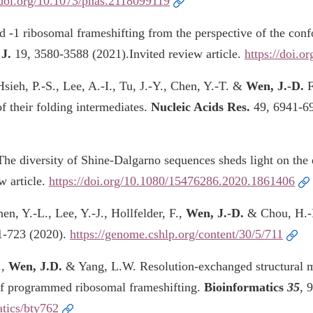
/doi.org/10.1073/pnas.2118099119
-1 ribosomal frameshifting from the perspective of the co
 J.
19, 3580-3588 (2021).
Invited review article.
https://doi.o
sieh, P.-S., Lee, A.-I., Tu, J.-Y., Chen, Y.-T. &
Wen, J.-D.
F
f their folding intermediates.
Nucleic Acids Res.
49, 6941-6
he diversity of Shine-Dalgarno sequences sheds light on the ev
w article.
https://doi.org/10.1080/15476286.2020.1861406
en, Y.-L., Lee, Y.-J., Hollfelder, F.,
Wen, J.-D.
& Chou, H.-D.
1-723 (2020).
https://genome.cshlp.org/content/30/5/711
.,
Wen, J.D.
& Yang, L.W. Resolution-exchanged structural mo
 of programmed ribosomal frameshifting.
Bioinformatics
35
, 
atics/bty762