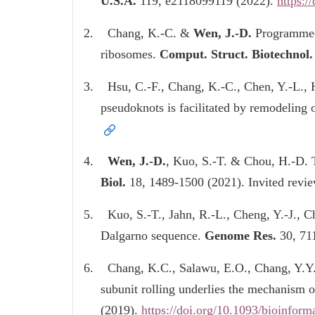
U.S.A.
119, e2118099119 (2022).
https:/
2.
Chang, K.-C. &
Wen, J.-D.
Programmed 
ribosomes.
Comput
. Struct. Biotechnol.
3.
Hsu, C.-F., Chang, K.-C., Chen, Y.-L., H
pseudoknots is facilitated by remodeling o
4.
Wen, J.-D.
, Kuo, S.-T. & Chou, H.-D. T
Biol.
18, 1489-1500 (2021).
Invited revie
5.
Kuo, S.-T., Jahn, R.-L., Cheng, Y.-J., Ch
Dalgarno sequence.
Genome Res
.
30, 71
6.
Chang, K.C., Salawu, E.O., Chang, Y.Y
subunit rolling underlies the mechanism
(2019).
https://doi.org/10.1093/bioinform