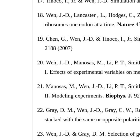
17.
Tinoco, I., Jr. & Wen, J.-D. Simulation a
18.
Wen, J.-D., Lancaster , L., Hodges, C., Z
ribosomes one codon at a time.
Nature
4
19.
Chen, G., Wen, J.-D. & Tinoco, I., Jr. 
2188 (2007)
20.
Wen, J.-D., Manosas, M., Li, P. T., Smith
I. Effects of experimental variables on m
21.
Manosas, M., Wen, J.-D., Li, P. T., Smith
II. Modeling experiments.
Biophys. J.
92
22.
Gray, D. M., Wen, J.-D., Gray, C. W., R
stacked with the same or opposite polarit
23.
Wen, J.-D. & Gray, D. M. Selection of g