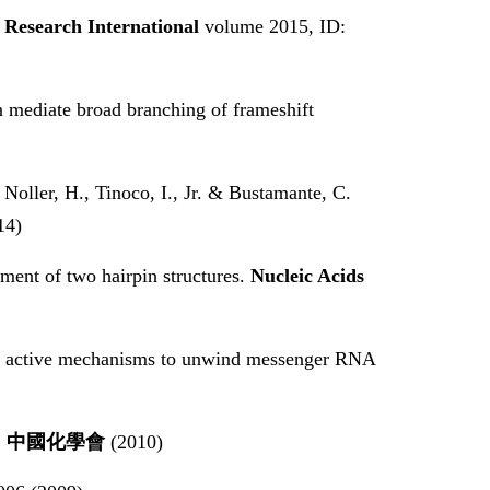
Research International
volume 2015, ID:
 mediate broad branching of frameshift
 Noller, H., Tinoco, I., Jr. & Bustamante, C.
14)
ment of two hairpin structures.
Nucleic Acids
 two active mechanisms to unwind messenger RNA
，
中國化學會
(2010)