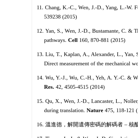
11.
Chang, K.-C., Wen, J.-D., Yang, L.-W. F
539238 (2015)
12.
Yan, S., Wen, J.-D., Bustamante, C. & T
pathways.
Cell
160, 870-881 (2015)
13.
Liu, T., Kaplan, A., Alexander, L., Yan, 
Direct measurement of the mechanical wo
14.
Wu, Y.-J., Wu, C.-H., Yeh, A. Y.-C. & W
Res.
42, 4505-4515 (2014)
15.
Qu, X., Wen, J.-D., Lancaster, L., Noll
during translation.
Nature
475, 118-121 
16.
溫進德，解開遺傳密碼的解碼者
–
核