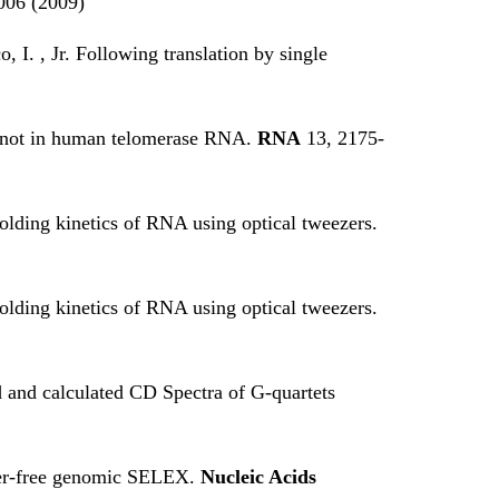
006 (2009)
 I. , Jr. Following translation by single
doknot in human telomerase RNA.
RNA
13, 2175-
folding kinetics of RNA using optical tweezers.
folding kinetics of RNA using optical tweezers.
 and calculated CD Spectra of G-quartets
imer-free genomic SELEX.
Nucleic Acids