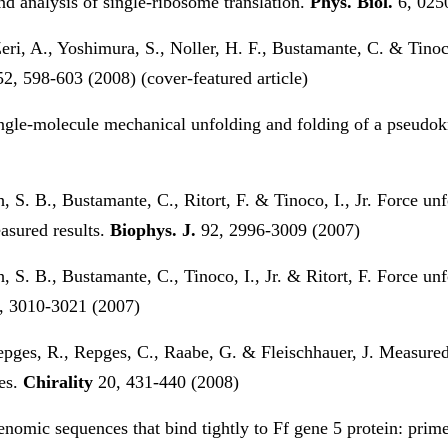
nd analysis of single-ribosome translation.
Phys. Biol.
6, 025
eri, A., Yoshimura, S., Noller, H. F., Bustamante, C. & Tinoco,
52, 598-603 (2008) (cover-featured article)
Single-molecule mechanical unfolding and folding of a pseu
, S. B., Bustamante, C., Ritort, F. & Tinoco, I., Jr. Force un
easured results.
Biophys. J.
92, 2996-3009 (2007)
, S. B., Bustamante, C., Tinoco, I., Jr. & Ritort, F. Force un
, 3010-3021 (2007)
epges, R., Repges, C., Raabe, G. & Fleischhauer, J. Measured
ies.
Chirality
20, 431-440 (2008)
enomic sequences that bind tightly to Ff gene 5 protein: pr