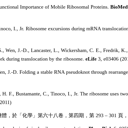
unctional Importance of Mobile Ribosomal Proteins.
BioMed 
inoco, I., Jr. Ribosome excursions during mRNA translocation
S., Wen, J.-D., Lancaster, L., Wickersham, C. E., Fredrik, K.,
rk during translocation by the ribosome.
eLife
3, e03406 (20
en, J.-D. Folding a stable RNA pseudoknot through rearrange
er, H. F., Bustamante, C., Tinoco, I., Jr. The ribosome uses
(2011)
醣體，於「化學」第六十八卷，第四期，第
293 – 301
頁