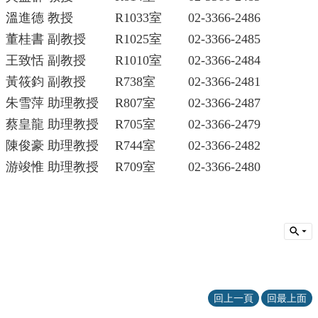
訊
溫進德 教授
R1033室
02-3366-2486
English
董桂書 副教授
R1025室
02-3366-2485
本
王致恬 副教授
R1010室
02-3366-2484
所
介
黃筱鈞 副教授
R738室
02-3366-2481
紹
朱雪萍 助理教授
R807室
02-3366-2487
師
蔡皇龍 助理教授
R705室
02-3366-2479
資
陳俊豪 助理教授
R744室
02-3366-2482
介
紹
游竣惟 助理教授
R709室
02-3366-2480
課
程
資
訊
學
術
研
回上一頁
回最上面
究