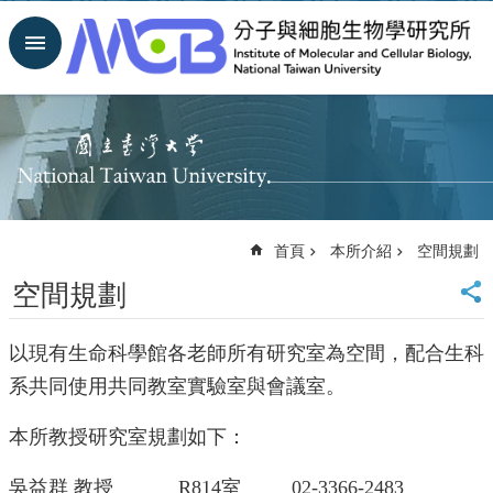
跳到主要內容區塊
進
階
搜
尋
回
首
頁
臺
首頁
本所介紹
空間規劃
大
首
空間規劃
頁
網
以現有生命科學館各老師所有研究室為空間，配合生科
站
導
系共同使用共同教室實驗室與會議室。
覽
聯
本所教授研究室規劃如下：
絡
資
吳益群 教授
R814室
02-3366-2483