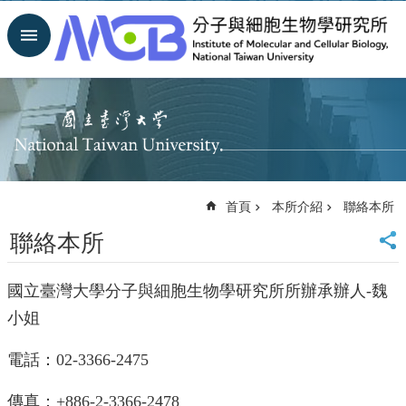
跳到主要內容區塊
進
階
搜
尋
回
首
頁
臺
首頁
本所介紹
聯絡本所
大
首
聯絡本所
頁
網
國立臺灣大學分子與細胞生物學研究所所辦承辦人-魏
站
導
小姐
覽
聯
電話：02-3366-2475
絡
資
傳真：+886-2-3366-2478