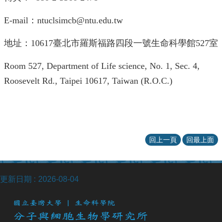
訊
English
E-mail：ntuclsimcb@ntu.edu.tw
本
地址：10617臺北市羅斯福路四段一號生命科學館527室
所
介
Room 527, Department of Life science, No. 1, Sec. 4,
紹
Roosevelt Rd., Taipei 10617, Taiwan (R.O.C.)
師
資
介
紹
課
回上一頁
回最上面
程
資
訊
更新日期
2026-08-04
學
術
研
究