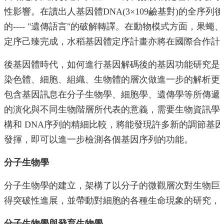
性影響。在讀出人基因體DNA(3×109鹼基對)的全
就
學
的---- "遺傳語言"的破解轉譯。在動物模式方面，
辦
定序己臻完成，水稻基因體定序計畫亦將在國際合作計
法
修
後基因體時代，如何進行基因解碼後的基因功能研究是
業
染色體、細胞、組織、生物體的層次做進一步的解析更
資
包含基因訊息在分子生物學、細胞學、遺傳學等所傳遞
訊
的演化與不同生物階層所代表的意義，需要生物資訊學
構和 DNA序列的精細比較，將能發現許多新的調節基
發揮，即可以進一步檢測各個基因序列的功能。
分子生物學
分子生物學的建立，架構了以分子的微觀層次對生物巨
得突破性進展，並帶動對細胞的各種生命現象的研究，
分子生物學與發育生物學