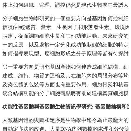
訊
体上如何組織、管理、調控仍然是現代生物學中最誘人
English
分子細胞生物學研究的一個重要方向是基因如何控制細胞
本
所
信號(神經遞質、激素、生長因子和形態發生素、環境因
介
表達，從而調節細胞生長和其他功能活動。未來研究的
紹
一的反應，以及處於一定分化或功能狀態的細胞的特定
師
如何指導表現型、癌細胞形成之分子原理等皆有待探討
資
介
另一重要方向是研究基因產物如何建造成細胞結構。細胞
紹
建成、維持、物質的運輸及其在細胞內的局限分布等均
課
及染色體的包裝等方面也有重要作用。細胞骨架和核基
程
資
統合結構功能的分子細胞觀點將有助於建構真實細胞模
訊
功能性基因體與基因體生物資訊學研究: 基因體結構和
學
術
人類基因體的輿圖和定序是生物學中迄今為止最龐大的計
研
究
自動定序法的改進、大量DNA序列數據的處理和分發等