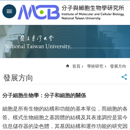
跳到主要內容區塊
進
階
搜
尋
回
首
頁
臺
首頁
學術研究
發展方向
大
首
發展方向
頁
網
站
分子細胞生物學：分子和細胞的關係
導
覽
細胞是所有生物的結構和功能的基本單位，而細胞的各
聯
答。模式生物細胞之基因體的結構及其表達調控是當今
絡
資
信息儲存器的染色體，其基因結構和運作功能的研究因