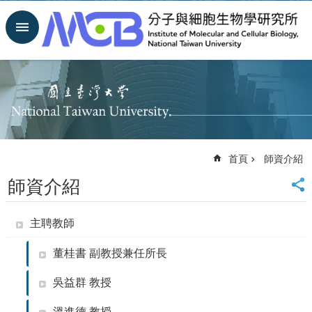
跳到主要內容區塊
進
階
搜
尋
回
首
頁
臺
首頁
師資介紹
大
首
師資介紹
頁
網
站
主聘教師
導
覽
董桂書 副教授兼任所長
聯
吳益群 教授
絡
資
溫進德 教授