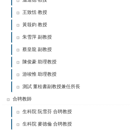
訊
English
王致恬 教授
本
黃筱鈞 教授
所
介
朱雪萍 副教授
紹
蔡皇龍 副教授
師
資
陳俊豪 助理教授
介
紹
游竣惟 助理教授
課
程
測試 董桂書副教授兼任所長
資
訊
合聘教師
學
生科院 阮雪芬 合聘教授
術
研
生科院 麥德倫 合聘教授
究