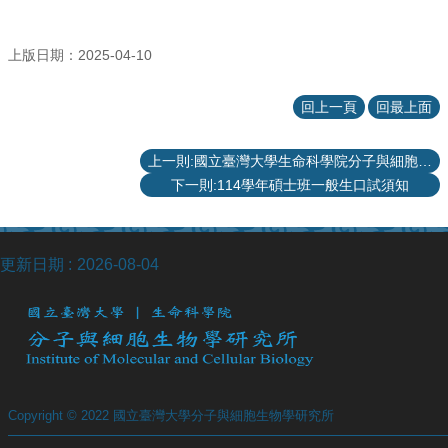
訊
English
上版日期：2025-04-10
本
所
回上一頁
回最上面
介
紹
上一則:國立臺灣大學生命科學院分子與細胞生物學研究所 113學年度論文壁報競賽得獎名單
師
下一則:114學年碩士班一般生口試須知
資
介
紹
更新日期
2026-08-04
課
程
資
訊
學
術
研
Copyright © 2022 國立臺灣大學分子與細胞生物學研究所
究