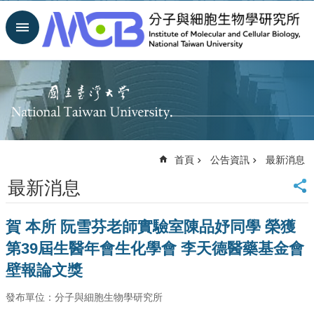
跳到主要內容區塊
進
階
搜
尋
回
首
頁
臺
首頁
公告資訊
最新消息
大
首
最新消息
頁
網
賀 本所 阮雪芬老師實驗室陳品妤同學 榮獲
站
導
第39屆生醫年會生化學會 李天德醫藥基金會
覽
壁報論文獎
聯
絡
發布單位：分子與細胞生物學研究所
資